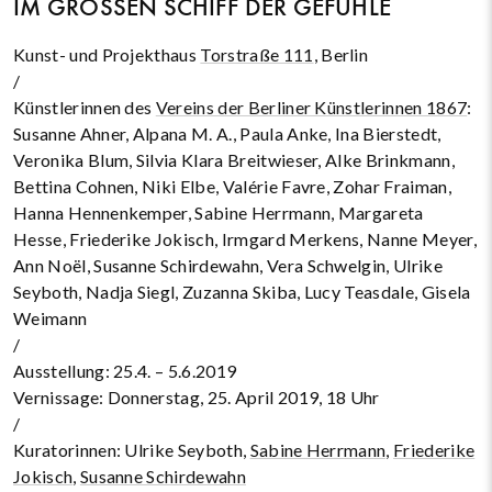
IM GROSSEN SCHIFF DER GEFÜHLE
Kunst- und Projekthaus
Torstraße 111
, Berlin
/
Künstlerinnen des
Vereins der Berliner Künstlerinnen 1867
:
Susanne Ahner, Alpana M. A., Paula Anke, Ina Bierstedt,
Veronika Blum, Silvia Klara Breitwieser, Alke Brinkmann,
Bettina Cohnen, Niki Elbe, Valérie Favre, Zohar Fraiman,
Hanna Hennenkemper, Sabine Herrmann, Margareta
Hesse, Friederike Jokisch, Irmgard Merkens, Nanne Meyer,
Ann Noël, Susanne Schirdewahn, Vera Schwelgin, Ulrike
Seyboth, Nadja Siegl, Zuzanna Skiba, Lucy Teasdale, Gisela
Weimann
/
Ausstellung: 25.4. – 5.6.2019
Vernissage: Donnerstag, 25. April 2019, 18 Uhr
/
Kuratorinnen: Ulrike Seyboth,
Sabine Herrmann,
Friederike
Jokisch
,
Susanne Schirdewahn