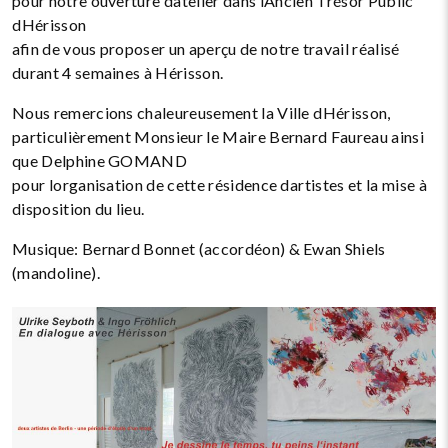
pour notre ouverture datelier dans lAncien Trésor Public
dHérisson
afin de vous proposer un aperçu de notre travail réalisé
durant 4 semaines à Hérisson.
Nous remercions chaleureusement la Ville dHérisson,
particulièrement Monsieur le Maire Bernard Faureau ainsi
que Delphine GOMAND
pour lorganisation de cette résidence dartistes et la mise à
disposition du lieu.
Musique: Bernard Bonnet (accordéon) & Ewan Shiels
(mandoline).