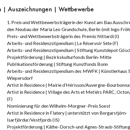
n | Auszeichnungen | Wettbewerbe
1. Preis und Wettbewerbsträgerin der Kunst am Bau Ausschr
den Neubau der Maria Leo Grundschule, Berlin (mit Ingo Fröh
Preis- und Wettbewerbsträgerin des Premio Nittardi (I)
Arbeits- und Residenzstipendium | Le Réservoir Sète (F)
Arbeits- und Residenzstipendium | Stiftung Kunstdepot Gös
Projektförderung | Bezirkskulturfonds Berlin-Mitte
Publikationsförderung | Stiftung Kunstfonds Bonn
Arbeits- und Residenzstipendium des MWFK | Künstlerhaus 
Wiepersdorf
Artist in Residence | Mairie d’Hérisson/Auvergne-Bourbonnai
Artist in Residence | Village des Arts et Metiérs PARC, Octo
(F)
Nominierung für den Wilhelm-Morgner-Preis Soest
Artist in Residence in Flatery | unterstützt von Borgarstjórn-
Isarfjördur/Vestfjords (IS)
Projektförderung | Käthe-Dorsch-und Agnes-Straub-Stiftung