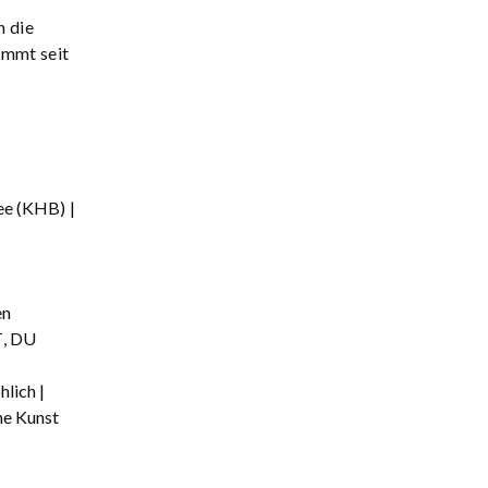
n die
immt seit
ee (KHB) |
en
T, DU
lich |
he Kunst