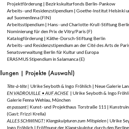
Projektförderung | Bezirkskulturfonds Berlin-Pankow
Arbeits- und Residenzstipendium | Goethe-Institut Helsinki
auf Suomenlinna (FIN)
Arbeitsstipendium | Hans- und Charlotte-Krull-Stiftung Berli
Nominierung für den Prix de Vitry/Paris (F)
Katalogförderung | Käthe-Dorsch-Stiftung Berlin
Arbeits- und Residenzstipendium an der Cité des Arts de Paris
Senatsverwaltung Berlin für Kultur und Europa
ERASMUS Stipendium in Salamanca (E)
llungen | Projekte (Auswahl)
Tête-à-tête |
Ulrike Seyboth & Ingo Fröhlich | Neue Galerie La
EN VADROUILLE • AUF ACHSE
| Ulrike Seyboth & Ingo Fröhli
Galerie Fenna Wehlau, München
en passant
|
Kunst- und Projekthaus Torstraße 111 | Kunstruine
(Gast: Frizzi Krella)
ALLES SCHWINGT!
Klangskulpturen zum Mitspielen |
Ulrike Se
Ingo Fröhlich | Eröffnung der Klangskulptur durch den Berline