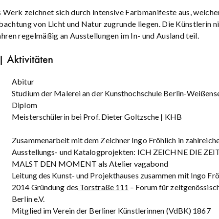
 Werk zeichnet sich durch intensive Farbmanifeste aus, welche
achtung von Licht und Natur zugrunde liegen. Die Künstlerin n
hren regelmäßig an Ausstellungen im In- und Ausland teil.
 Aktivitäten
Abitur
Studium der Malerei an der Kunsthochschule Berlin-Weißens
Diplom
Meisterschülerin bei Prof. Dieter Goltzsche | KHB
Zusammenarbeit mit dem Zeichner Ingo Fröhlich in zahlreich
Ausstellungs- und Katalogprojekten: ICH ZEICHNE DIE ZEI
MALST DEN MOMENT als Atelier vagabond
Leitung des Kunst- und Projekthauses zusammen mit Ingo Fröh
2014 Gründung des
Torstraße 111
– Forum für zeitgenössisc
Berlin e.V.
Mitglied im Verein der Berliner Künstlerinnen (VdBK)
1867