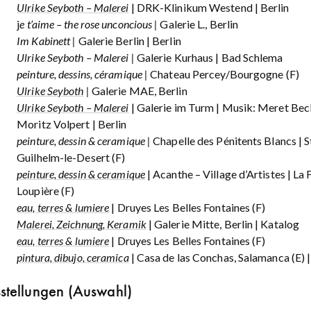
Ulrike Seyboth – Malerei
| DRK-Klinikum Westend | Berlin
j
e t’aime – the rose unconcious |
Galerie L., Berlin
Im Kabinett |
Galerie Berlin | Berlin
Ulrike Seyboth – Malerei |
Galerie Kurhaus | Bad Schlema
peinture, dessins, céramique |
Chateau Percey/Bourgogne (F)
Ulrike Seyboth
|
Galerie MAE, Berlin
Ulrike Seyboth – Malerei
| Galerie im Turm | Musik: Meret Bec
Moritz Volpert | Berlin
peinture, dessin & ceramique |
Chapelle des Pénitents Blancs | S
Guilhelm-le-Desert (F)
peinture, dessin & ceramique
| Acanthe – Village d’Artistes | La 
Loupière (F)
eau, terres & lumiere
| Druyes Les Belles Fontaines (F)
Malerei, Zeichnung, Keramik
| Galerie Mitte, Berlin | Katalog
eau, terres & lumiere
| Druyes Les Belles Fontaines (F)
pintura, dibujo, ceramica
| Casa de las Conchas, Salamanca (E) 
tellungen (Auswahl)