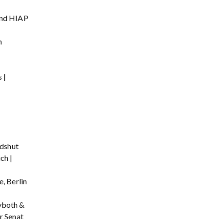
 und HIAP
n
 |
ndshut
ch |
, Berlin
yboth &
r Senat