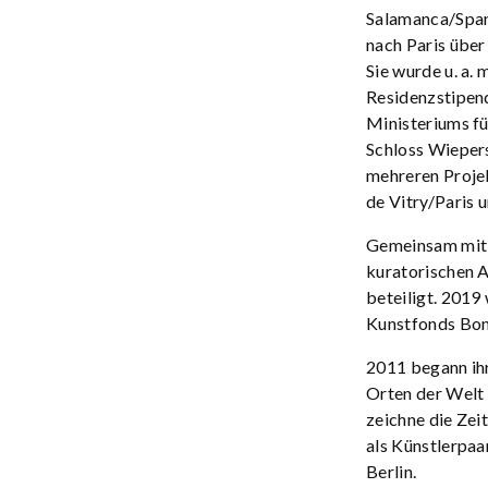
Salamanca/Spani
nach Paris über
Sie wurde u. a.
Residenzstipend
Ministeriums f
Schloss Wiepers
mehreren Projek
de Vitry/Paris 
Gemeinsam mit 
kuratorischen A
beteiligt. 2019
Kunstfonds Bon
2011 begann ih
Orten der Welt 
zeichne die Zei
als Künstlerpa
Berlin.