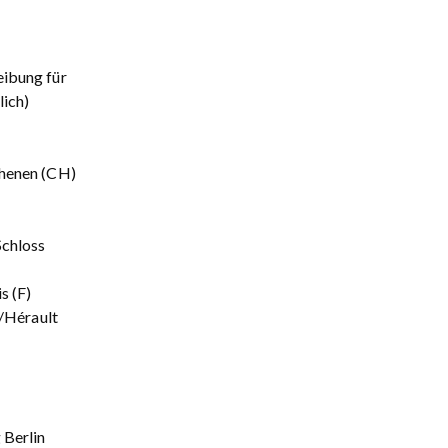
eibung für
lich)
chenen (CH)
Schloss
s (F)
n/Hérault
 Berlin