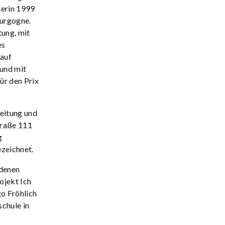
lerin 1999
ourgogne.
tung, mit
es
 auf
und mit
ür den Prix
Leitung und
traße 111
g
zeichnet.
edenen
ojekt Ich
o Fröhlich
chule in