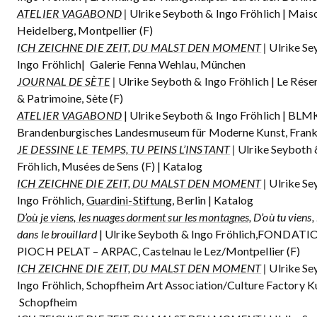
ATELIER VAGABOND
|
Ulrike Seyboth & Ingo Fröhlich | Mais
Heidelberg, Montpellier (F)
ICH ZEICHNE DIE ZEIT, DU MALST DEN MOMENT
|
Ulrike Se
Ingo Fröhlich| Galerie Fenna Wehlau, München
JOURNAL DE SÈTE
|
Ulrike Seyboth & Ingo Fröhlich | Le Réser
& Patrimoine, Sète (F)
ATELIER VAGABOND
| Ulrike Seyboth & Ingo Fröhlich | BLM
Brandenburgisches Landesmuseum für Moderne Kunst, Frank
JE DESSINE LE TEMPS, TU PEINS L’INSTANT
|
Ulrike Seyboth 
Fröhlich, Musées de Sens (F) | Katalog
ICH ZEICHNE DIE ZEIT, DU MALST DEN MOMENT
|
Ulrike Se
Ingo Fröhlich,
Guardini-Stiftung
, Berlin | Katalog
D’où je viens, les nuages dorment sur les montagnes,
D’où tu viens,
dans le brouillard
| Ulrike Seyboth & Ingo Fröhlich,FONDAT
PIOCH PELAT – ARPAC, Castelnau le Lez/Montpellier (F)
ICH ZEICHNE DIE ZEIT, DU MALST DEN MOMENT
|
Ulrike Se
Ingo Fröhlich, Schopfheim Art Association/Culture Factory Ku
Schopfheim