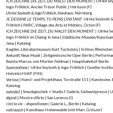
ICH ZEICHNE DIE ZEIT, DU MALST DEN MOMENT
|
Ulrike Se
Ingo Fröhlich
,
Ancien Trésor Public | Hérisson (F)
Ulrike Seyboth & Ingo Fröhlich
,
blauhaus, Nürnberg
JE DESSINE LE TEMPS, TU PEINS L’INSTANT
Ulrike Seyboth &
Fröhlich |
PARC, Village des Arts et Métiers
, Octon (F)
ICH ZEICHNE DIE
ZEIT
,
DU MALST DEN MOMENT
|
Ulrike S
Ingo Fröhlich im Dialog in Jena |
Städtische Museen/Kunstsa
Jena
| Katalog
f
ragiles,
Literaturmuseum Kurt Tucholsky
| Schloss Rheinsber
Ankunft: Neue Musik
| Z
eitgenössische Oper Berlin | Performa
Bunita Marcus von Morten Feldman | Hauptbahnhof Berlin
Suomenlinna
|
Ulrike Seyboth & Ingo Fröhlich | Goethe-Institu
Helsinki/HIAP (FIN)
Various
| Kunst- und Projekthaus Torstraße 111 | Kunstruine, B
Katalog
outside2
| Smudajeschek + Studio f Galerie, Südwestpresse | 
dipinti
| Mostre d’Arte | San Lorenzo (I)
c’est la vie – dispositionen |
Galerie L., Berlin | Katalog
vollrausch
| Kunsthaus Hohenwalde (mit Marc Gröszer)