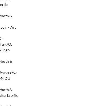
on de
yboth &
voir – Art
K –
furt/O.
& Ingo
yboth &
 la mer rêve
ION DU
yboth &
lturfabrik,