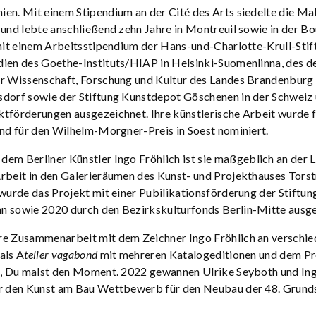
en. Mit einem Stipendium an der Cité des Arts siedelte die Ma
 und lebte anschließend zehn Jahre in Montreuil sowie in der B
 mit einem Arbeitsstipendium der Hans-und-Charlotte-Krull-Stif
ien des Goethe-Instituts/HIAP in Helsinki-Suomenlinna, des d
ür Wissenschaft, Forschung und Kultur des Landes Brandenburg
dorf sowie der Stiftung Kunstdepot Göschenen in der Schweiz 
tförderungen ausgezeichnet. Ihre künstlerische Arbeit wurde f
und für den Wilhelm-Morgner-Preis in Soest nominiert.
dem Berliner Künstler
Ingo Fröhlich
ist sie maßgeblich an der 
rbeit in den Galerieräumen des Kunst- und Projekthauses
Tors
 wurde das Projekt mit einer Pubilikationsförderung der Stiftun
n sowie 2020 durch den Bezirkskulturfonds Berlin-Mitte ausge
re Zusammenarbeit mit dem Zeichner Ingo Fröhlich an verschi
als A
telier vagabond
mit mehreren Katalogeditionen und dem Pr
t, Du malst den Moment. 2022 gewannen Ulrike Seyboth und Ing
ar den Kunst am Bau Wettbewerb für den Neubau der 48. Grunds