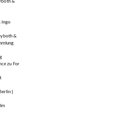
yboth &
 Ingo
eyboth &
mmlung
g
nce zu For
t
erlin |
Ulm