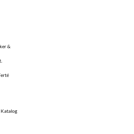
ker &
t.
Ferté
| Katalog