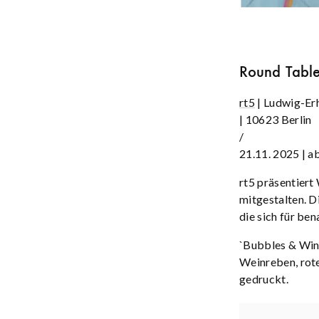
Round Table
rt5
| Ludwig-Er
| 10623 Berlin
/
21.11. 2025 | a
rt5 präsentiert
mitgestalten. D
die sich für be
`Bubbles & Wine
Weinreben, rote
gedruckt.