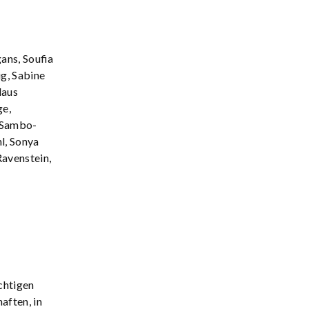
ans, Soufia
g, Sabine
laus
ge,
 Sambo-
l, Sonya
Ravenstein,
chtigen
ften, in