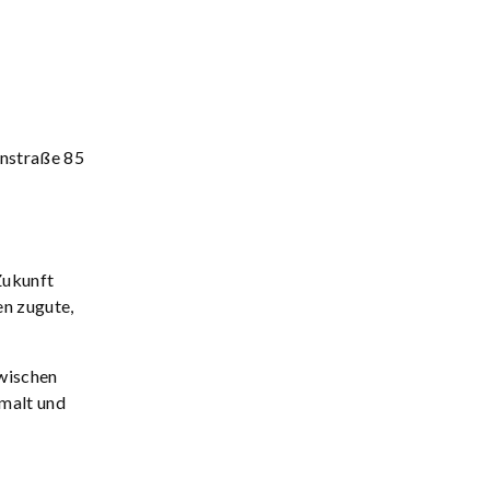
enstraße 85
Zukunft
en zugute,
Zwischen
emalt und