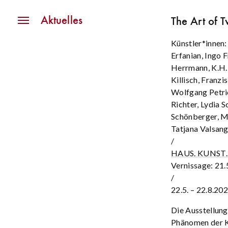
Navigation
Aktuelles
The Art of 
Künstler*innen:
Erfanian, Ingo 
Herrmann, K.H. 
Killisch, Franz
Wolfgang Petri
Richter, Lydia 
Schönberger, Mi
Tatjana Valsang
/
HAUS. KUNST.
Vernissage: 21.
/
22.5. – 22.8.20
Die Ausstellung
Phänomen der K