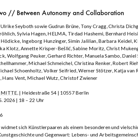
Two // Between Autonomy and Collaboration
 Ulrike Seyboth sowie Gudrun Brüne, Tony Cragg, Christa Dichg
Fröhlich, Sylvia Hagen, HELMA, Tirdad Hashemi, Bernhard Heisi
Hödicke, Ingeborg Hunzinger, Simin Jalilian, Barbara Keidel, K
iska Klotz, Annette Krisper-Bešlić, Sabine Moritz, Christ Muken
ck, Wolfgang Peuker, Gerhard Richter, Manuela Sambo, Daniel
Schellhammer, Michael Schmeichel, Christina Renker, Robert Rieh
chael Schoenholtz, Volker Seifried, Werner Stötzer, Katja van 
, Hans Vent, Michael Wutz, Christof Zwiener
 MITTE.
| Heidestraße 54 | 10557 Berlin
5. 2026 | 18 – 22 Uhr
26
 widmet sich Künstlerpaaren als einem besonderen und vielschi
unstgeschichte und Gegenwart: Lebens- und Arbeitsgemeinscha