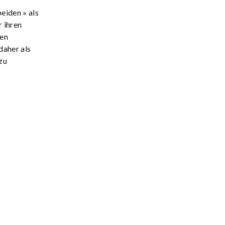
eiden » als
r ihren
den
daher als
zu