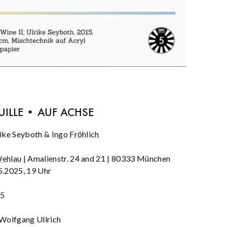
ILLE • AUF ACHSE
rike Seyboth &
Ingo Fröhlich
Wehlau
| Amalienstr. 24 and 21 | 80333 München
5.2025, 19 Uhr
25
 Wolfgang Ullrich