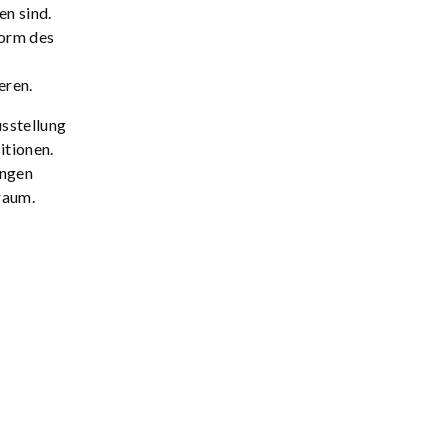
n sind.
Form des
eren.
sstellung
itionen.
ungen
raum.