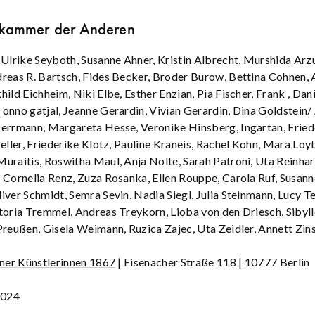
kammer der Anderen
 Ulrike Seyboth, Susanne Ahner, Kristin Albrecht, Murshida Arz
reas R. Bartsch, Fides Becker, Broder Burow, Bettina Cohnen,
ild Eichheim, Niki Elbe, Esther Enzian, Pia Fischer, Frank , Dan
onno gatjal, Jeanne Gerardin, Vivian Gerardin, Dina Goldstein/
errmann, Margareta Hesse, Veronike Hinsberg, Ingartan, Fried
Keller, Friederike Klotz, Pauline Kraneis, Rachel Kohn, Mara Loy
uraitis, Roswitha Maul, Anja Nolte, Sarah Patroni, Uta Reinhar
 Cornelia Renz, Zuza Rosanka, Ellen Rouppe, Carola Ruf, Susann
iver Schmidt, Semra Sevin, Nadia Siegl, Julia Steinmann, Lucy T
toria Tremmel, Andreas Treykorn, Lioba von den Driesch, Sibyll
Preußen, Gisela Weimann, Ruzica Zajec, Uta Zeidler, Annett Zin
iner Künstlerinnen 1867
| Eisenacher Straße 118 | 10777 Berlin
2024