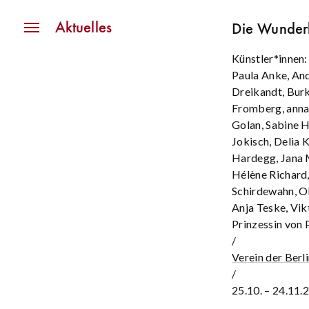
Navigation
Aktuelles
Die Wunder
Künstler*innen:
Paula Anke, And
Dreikandt, Burkh
Fromberg, anna 
Golan, Sabine H
Jokisch, Delia 
Hardegg, Jana M
Hélène Richard,
Schirdewahn, Ol
Anja Teske, Vik
Prinzessin von 
/
Verein der Berl
/
25.10. – 24.11.