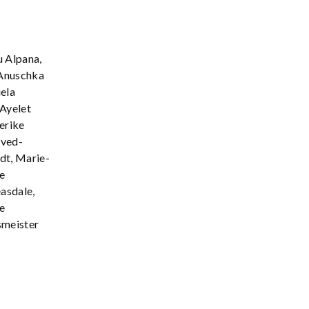
u Alpana,
 Anuschka
iela
 Ayelet
erike
tved-
dt, Marie-
e
easdale,
e
smeister